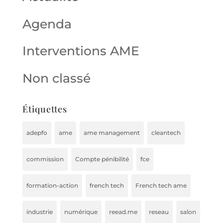
Agenda
Interventions AME
Non classé
Étiquettes
adepfo
ame
ame management
cleantech
commission
Compte pénibilité
fce
formation-action
french tech
French tech ame
industrie
numérique
reead.me
reseau
salon