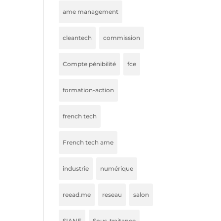
ame management
cleantech
commission
Compte pénibilité
fce
formation-action
french tech
French tech ame
industrie
numérique
reead.me
reseau
salon
SIANE
Sous-traitance