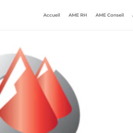
Accueil
AME RH
AME Conseil