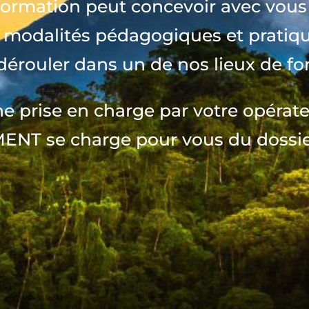
Formation peut concevoir avec
vous
s
modalités pédagogiques et pratiqu
 dérouler
dans un de nos lieux de f
ne prise en charge par votre opéra
 se charge pour vous du dossier 