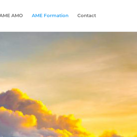
AME AMO
AME Formation
Contact