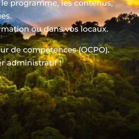
 le programme, les contenus,
es.
ormation ou
dans vos locaux.
teur de compétences (OCPO).
administratif !